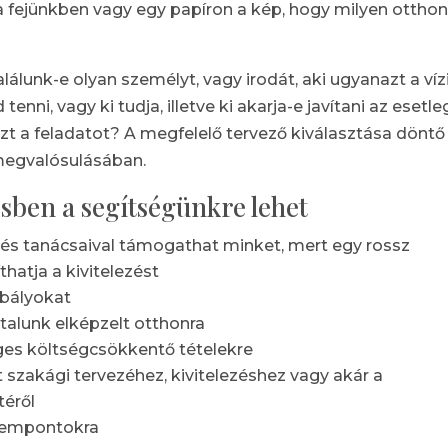
a fejünkben vagy egy papíron a kép, hogy milyen otthont
álunk-e olyan személyt, vagy irodát, aki ugyanazt a víz
tenni, vagy ki tudja, illetve ki akarja-e javítani az esetl
zt a feladatot? A megfelelő tervező kiválasztása döntő
megvalósulásában.
sben a segítségünkre lehet
l és tanácsaival támogathat minket, mert egy rossz
hatja a kivitelezést
abályokat
ltalunk elképzelt otthonra
eges költségcsökkentő tételekre
szakági tervezéhez, kivitelezéshez vagy akár a
téről
szempontokra