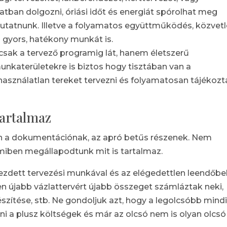
patban dolgozni, óriási időt és energiát spórolhat meg
utatnunk. Illetve a folyamatos együttműködés, közvet
 gyors, hatékony munkát is.
csak a tervező programig lát, hanem életszerű
munkaterületekre is biztos hogy tisztában van a
használatlan tereket tervezni és folyamatosan tájékozt
tartalmaz
an a dokumentációnak, az apró betűs részenek. Nem
iben megállapodtunk mit is tartalmaz.
dett tervezési munkával és az elégedettlen leendőbel
n újabb vázlattervért újabb összeget számláztak neki,
szítése, stb. Ne gondoljuk azt, hogy a legolcsóbb mind
lni a plusz költségek és már az olcsó nem is olyan olcsó