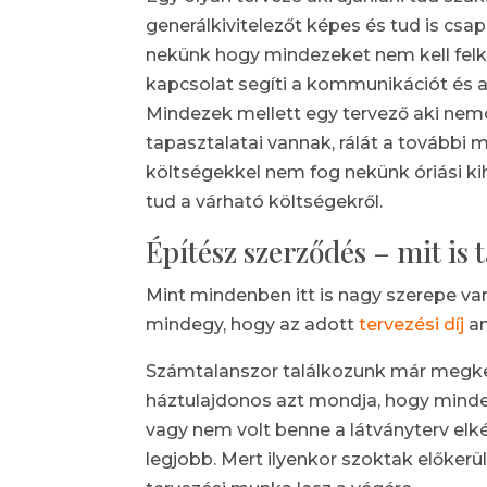
generálkivitelezőt képes és tud is csa
nekünk hogy mindezeket nem kell felk
kapcsolat segíti a kommunikációt és a
Mindezek mellett egy tervező aki nem
tapasztalatai vannak, rálát a további 
költségekkel nem fog nekünk óriási ki
tud a várható költségekről.
Építész szerződés – mit is 
Mint mindenben itt is nagy szerepe v
mindegy, hogy az adott
tervezési díj
am
Számtalanszor találkozunk már megkez
háztulajdonos azt mondja, hogy minde
vagy nem volt benne a látványterv elké
legjobb. Mert ilyenkor szoktak előkerü