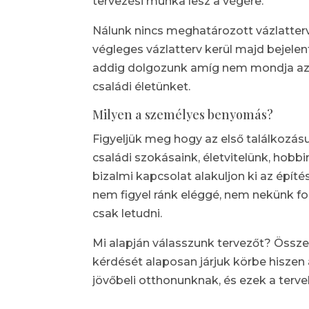
tervezési munka lesz a végére.
Nálunk nincs meghatározott vázlatter
végleges vázlatterv kerül majd bejelen
addig dolgozunk amíg nem mondja az üg
családi életünket.
Milyen a személyes benyomás?
Figyeljük meg hogy az első találkozásu
családi szokásaink, életvitelünk, hobb
bizalmi kapcsolat alakuljon ki az építé
nem figyel ránk eléggé, nem nekünk f
csak letudni.
Mi alapján válasszunk tervezőt? Össz
kérdését alaposan járjuk körbe hiszen a
jövőbeli otthonunknak, és ezek a tervek