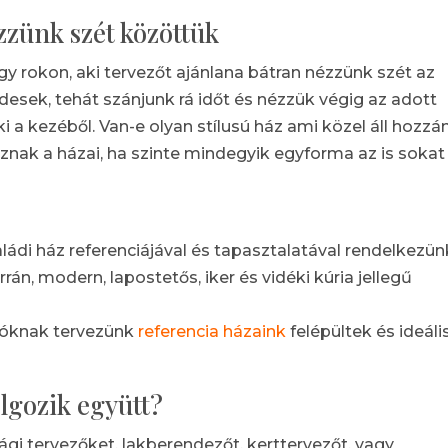
zzünk szét közöttük
y rokon, aki tervezőt ajánlana bátran nézzünk szét az
desek, tehát szánjunk rá időt és nézzük végig az adott
i a kezéből. Van-e olyan stílusú ház ami közel áll hozzá
znak a házai, ha szinte mindegyik egyforma az is sokat
ládi ház referenciájával és tapasztalatával rendelkezün
án, modern, lapostetős, iker és vidéki kúria jellegű
ióknak tervezünk
referencia házaink
felépültek és ideáli
lgozik együtt?
kági tervezőket, lakberendezőt, kerttervezőt, vagy