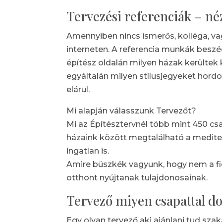
Tervezési referenciák – né
Amennyiben nincs ismerős, kolléga, vag
interneten. A referencia munkák beszé
építész oldalán milyen házak kerültek k
egyáltalán milyen stílusjegyeket hordo
elárul.
Mi alapján válasszunk Tervezőt?
Mi az Építésztervnél több mint 450 csa
házaink között megtalálható a mediterr
ingatlan is.
Amire büszkék vagyunk, hogy nem a f
otthont nyújtanak tulajdonosainak.
Tervező miyen csapattal do
Egy olyan tervező aki ajánlani tud sza