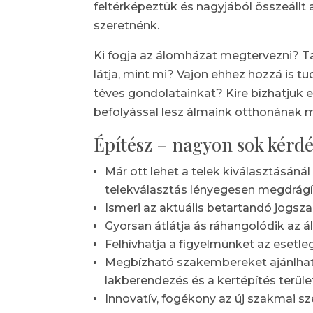
feltérképeztük és nagyjából összeállt 
szeretnénk.
Ki fogja az álomházat megtervezni? Tal
látja, mint mi? Vajon ehhez hozzá is tud 
téves gondolatainkat? Kire bízhatjuk e
befolyással lesz álmaink otthonának 
Építész – nagyon sok kérdé
Már ott lehet a telek kiválasztásáná
telekválasztás lényegesen megdrágít
Ismeri az aktuális betartandó jogsz
Gyorsan átlátja ás ráhangolódik az á
Felhívhatja a figyelmünket az esetl
Megbízható szakembereket ajánlhat 
lakberendezés és a kertépítés terüle
Innovatív, fogékony az új szakmai 