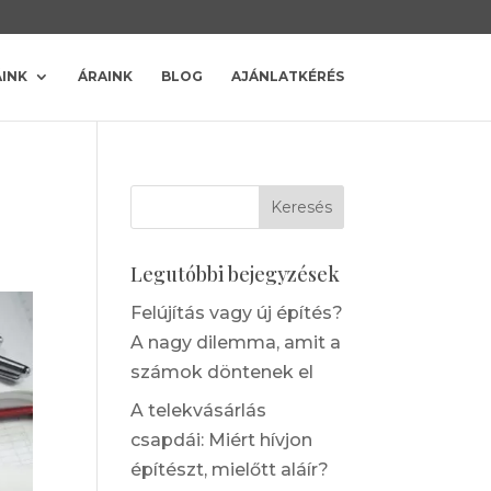
ÁINK
ÁRAINK
BLOG
AJÁNLATKÉRÉS
Legutóbbi bejegyzések
Felújítás vagy új építés?
A nagy dilemma, amit a
számok döntenek el
A telekvásárlás
csapdái: Miért hívjon
építészt, mielőtt aláír?