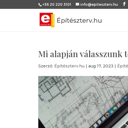
+36 20 220 3101
info@epiteszterv.hu
Mi alapján válasszunk 
Szerző:
Építészterv.hu
|
aug 17, 2023
|
Építé