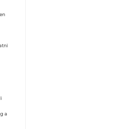
len
atni
i
ig a