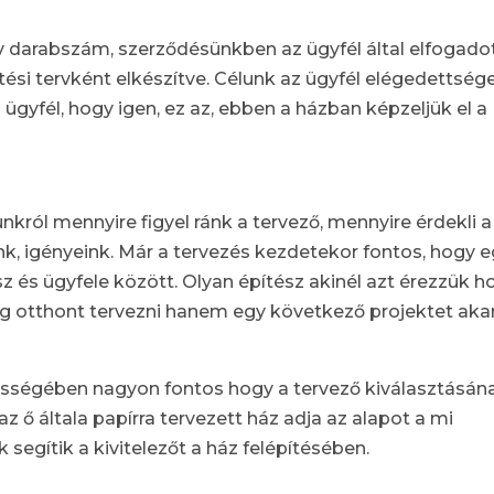
v darabszám, szerződésünkben az ügyfél által elfogado
tési tervként elkészítve. Célunk az ügyfél elégedettsége
yfél, hogy igen, ez az, ebben a házban képzeljük el a
nkról mennyire figyel ránk a tervező, mennyire érdekli a
ink, igényeink. Már a tervezés kezdetekor fontos, hogy 
sz és ügyfele között. Olyan építész akinél azt érezzük h
og otthont tervezni hanem egy következő projektet aka
ességében nagyon fontos hogy a tervező kiválasztásán
z ő általa papírra tervezett ház adja az alapot a mi
 segítik a kivitelezőt a ház felépítésében.