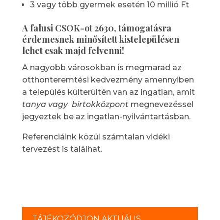
3 vagy több gyermek esetén 10 millió Ft
A falusi CSOK-ot
2630, támogatásra
érdemesnek minősített kistelepülésen
lehet csak majd felvenni!
A nagyobb városokban is megmarad az
otthonteremtési kedvezmény amennyiben
a település külterültén van az ingatlan, amit
tanya vagy birtokközpont
megnevezéssel
jegyeztek be az ingatlan-nyilvántartásban.
Referenciáink közül számtalan vidéki
tervezést is találhat.
TÁJÉKOZÓDJON AKTUÁLIS