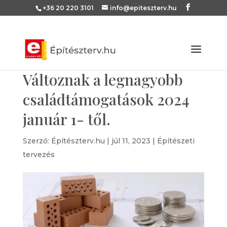
+36 20 220 3101
info@epiteszterv.hu
Változnak a legnagyobb
családtámogatások 2024
január 1- től.
Szerző:
Építészterv.hu
|
júl 11, 2023
|
Építészeti
tervezés