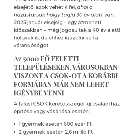
elsejétől azok vehetik fel,
ahol a
házastársak hölgy tagja 30 év alatt van
.
2025 január elsejéig – egy átmeneti
időszakban – még jogosultak a 40 év alatti
hölgyek is, de ehhez igazolni kell a
várandóságot
Az
5000 FŐ FELETTI
TELEPÜLÉSEKEN, VÁROSOKBAN
VISZONT A CSOK-OT A KORÁBBI
FORMÁBAN MÁR NEM LEHET
IGÉNYBE VENNI
A falusi CSOK keretösszegei új családi ház
építése vagy vásárlása esetén:
1 gyermek esetén 600 ezer Ft
2 gyermek esetén 2,6 millió Ft