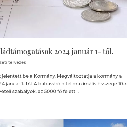
ládtámogatások 2024 január 1- től.
zeti tervezés
st jelentett be a Kormány. Megváltoztatja a kormány a
anuár 1- től. A babaváró hitel maximális összege 10-rő
teli szabályok, az 5000 fő feletti...