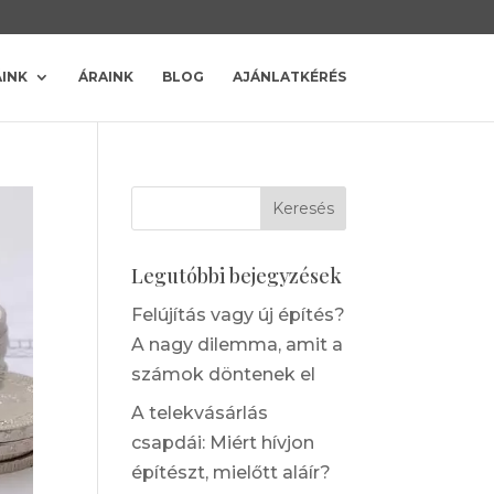
ÁINK
ÁRAINK
BLOG
AJÁNLATKÉRÉS
Legutóbbi bejegyzések
Felújítás vagy új építés?
A nagy dilemma, amit a
számok döntenek el
A telekvásárlás
csapdái: Miért hívjon
építészt, mielőtt aláír?