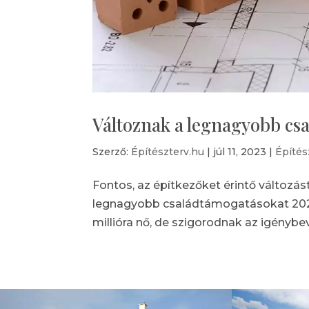
Változnak a legnagyobb csa
Szerző:
Építészterv.hu
|
júl 11, 2023
|
Építés
Fontos, az építkezőket érintő változá
legnagyobb családtámogatásokat 2024 j
millióra nő, de szigorodnak az igénybevé